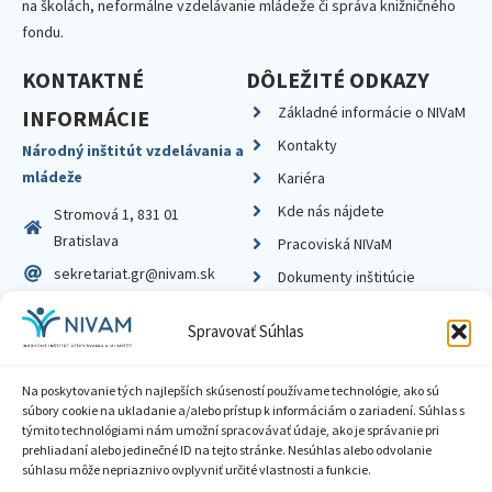
na školách, neformálne vzdelávanie mládeže či správa knižničného
fondu.
KONTAKTNÉ
DÔLEŽITÉ ODKAZY
Základné informácie o NIVaM
INFORMÁCIE
Kontakty
Národný inštitút vzdelávania a
mládeže
Kariéra
Kde nás nájdete
Stromová 1, 831 01
Bratislava
Pracoviská NIVaM
sekretariat.gr@nivam.sk
Dokumenty inštitúcie
IČO: 00164348
Knižnica
Spravovať Súhlas
DIČ: 2020798714
Na poskytovanie tých najlepších skúseností používame technológie, ako sú
súbory cookie na ukladanie a/alebo prístup k informáciám o zariadení. Súhlas s
týmito technológiami nám umožní spracovávať údaje, ako je správanie pri
prehliadaní alebo jedinečné ID na tejto stránke. Nesúhlas alebo odvolanie
Zásady ochrany súkromia
súhlasu môže nepriaznivo ovplyvniť určité vlastnosti a funkcie.