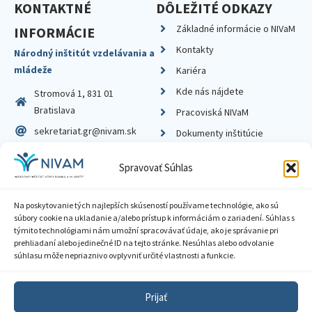
KONTAKTNÉ
DÔLEŽITÉ ODKAZY
Základné informácie o NIVaM
INFORMÁCIE
Kontakty
Národný inštitút vzdelávania a
mládeže
Kariéra
Kde nás nájdete
Stromová 1, 831 01
Bratislava
Pracoviská NIVaM
sekretariat.gr@nivam.sk
Dokumenty inštitúcie
IČO: 00164348
Knižnica
Spravovať Súhlas
DIČ: 2020798714
Na poskytovanie tých najlepších skúseností používame technológie, ako sú
súbory cookie na ukladanie a/alebo prístup k informáciám o zariadení. Súhlas s
týmito technológiami nám umožní spracovávať údaje, ako je správanie pri
prehliadaní alebo jedinečné ID na tejto stránke. Nesúhlas alebo odvolanie
Zásady ochrany súkromia
súhlasu môže nepriaznivo ovplyvniť určité vlastnosti a funkcie.
Vyhlásenie o prístupnosti
Prijať
Sprístupnenie informácií