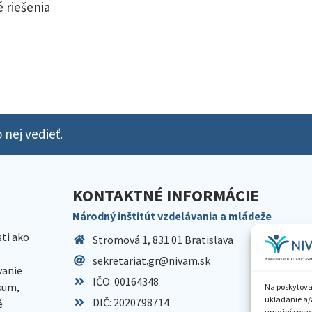
 riešenia
 nej vedieť.
KONTAKTNÉ INFORMÁCIE
Národný inštitút vzdelávania a mládeže
sti ako
Stromová 1, 831 01 Bratislava
sekretariat.gr@nivam.sk
anie
IČO: 00164348
skum,
Na poskytova
ukladanie a/
DIČ: 2020798714
é
umožní spraco