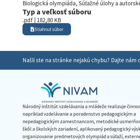
Biologická olympiáda
,
Súťažné úlohy a autorské
Typ a veľkosť súboru
.pdf | 182,80 KB
Stiahnuť súbor
Našli ste na stránke nejakú chybu? Dajte nám o
Národný inštitút vzdelávania a mládeže realizuje činno
napríklad vzdelávanie a poradenstvo pedagogickým a
nepedagogickým zamestnancom, metodické usmerňov
škôl a školských zariadení, aplikovaný pedagogický vý
organizovanie predmetových olympiád a súťaží, extern