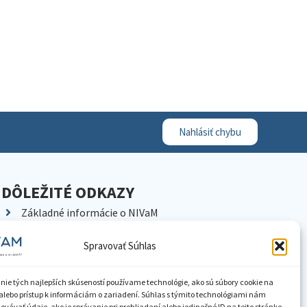
Nahlásiť chybu
DÔLEŽITÉ ODKAZY
Základné informácie o NIVaM
Kontakty
Spravovať Súhlas
Kariéra
Kde nás nájdete
nie tých najlepších skúseností používame technológie, ako sú súbory cookie na
Pracoviská NIVaM
alebo prístup k informáciám o zariadení. Súhlas s týmito technológiami nám
vávať údaje, ako je správanie pri prehliadaní alebo jedinečné ID na tejto stránke.