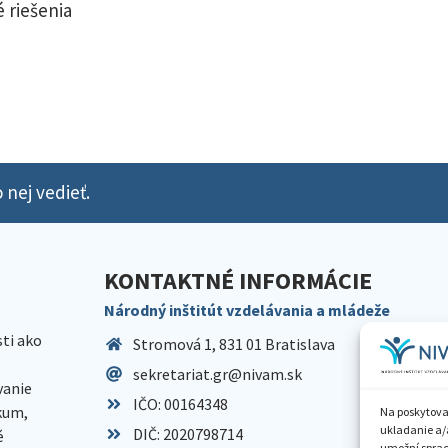
 riešenia
 nej vedieť.
KONTAKTNÉ INFORMÁCIE
Národný inštitút vzdelávania a mládeže
sti ako
Stromová 1, 831 01 Bratislava
sekretariat.gr@nivam.sk
anie
IČO: 00164348
skum,
Na poskytova
ukladanie a/
DIČ: 2020798714
é
umožní spraco