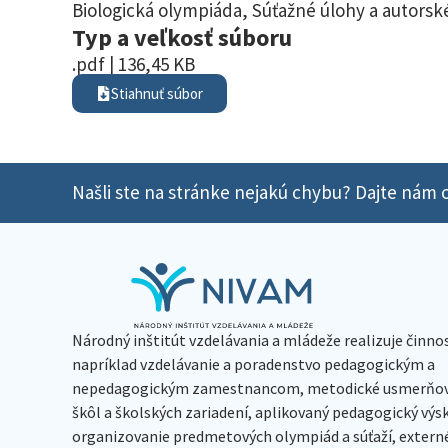
Biologická olympiáda
,
Súťažné úlohy a autorské
Typ a veľkosť súboru
.pdf | 136,45 KB
Stiahnuť súbor
Našli ste na stránke nejakú chybu? Dajte nám o
Národný inštitút vzdelávania a mládeže realizuje činno
napríklad vzdelávanie a poradenstvo pedagogickým a
nepedagogickým zamestnancom, metodické usmerňov
škôl a školských zariadení, aplikovaný pedagogický vý
organizovanie predmetových olympiád a súťaží, extern