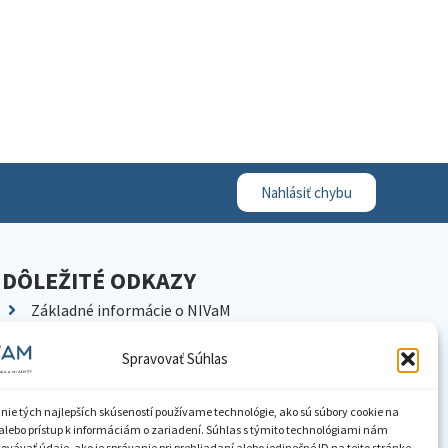
Nahlásiť chybu
DÔLEŽITÉ ODKAZY
Základné informácie o NIVaM
Kontakty
Spravovať Súhlas
Kariéra
Kde nás nájdete
nie tých najlepších skúseností používame technológie, ako sú súbory cookie na
Pracoviská NIVaM
alebo prístup k informáciám o zariadení. Súhlas s týmito technológiami nám
vávať údaje, ako je správanie pri prehliadaní alebo jedinečné ID na tejto stránke.