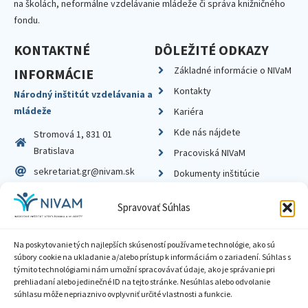
na školách, neformálne vzdelávanie mládeže či správa knižničného
fondu.
KONTAKTNÉ
DÔLEŽITÉ ODKAZY
Základné informácie o NIVaM
INFORMÁCIE
Kontakty
Národný inštitút vzdelávania a
mládeže
Kariéra
Kde nás nájdete
Stromová 1, 831 01
Bratislava
Pracoviská NIVaM
sekretariat.gr@nivam.sk
Dokumenty inštitúcie
IČO: 00164348
Knižnica
Spravovať Súhlas
DIČ: 2020798714
Na poskytovanie tých najlepších skúseností používame technológie, ako sú
súbory cookie na ukladanie a/alebo prístup k informáciám o zariadení. Súhlas s
týmito technológiami nám umožní spracovávať údaje, ako je správanie pri
prehliadaní alebo jedinečné ID na tejto stránke. Nesúhlas alebo odvolanie
Zásady ochrany súkromia
súhlasu môže nepriaznivo ovplyvniť určité vlastnosti a funkcie.