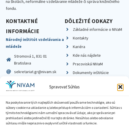
na školách, neformálne vzdelávanie mládeže či správa knižničného
fondu.
KONTAKTNÉ
DÔLEŽITÉ ODKAZY
Základné informácie o NIVaM
INFORMÁCIE
Kontakty
Národný inštitút vzdelávania a
mládeže
Kariéra
Kde nás nájdete
Stromová 1, 831 01
Bratislava
Pracoviská NIVaM
sekretariat.gr@nivam.sk
Dokumenty inštitúcie
IČO: 00164348
Knižnica
Spravovať Súhlas
DIČ: 2020798714
Na poskytovanie tých najlepších skúseností používame technológie, ako sú
súbory cookie na ukladanie a/alebo prístup k informáciám o zariadení. Súhlas s
týmito technológiami nám umožní spracovávať údaje, ako je správanie pri
prehliadaní alebo jedinečné ID na tejto stránke. Nesúhlas alebo odvolanie
Zásady ochrany súkromia
súhlasu môže nepriaznivo ovplyvniť určité vlastnosti a funkcie.