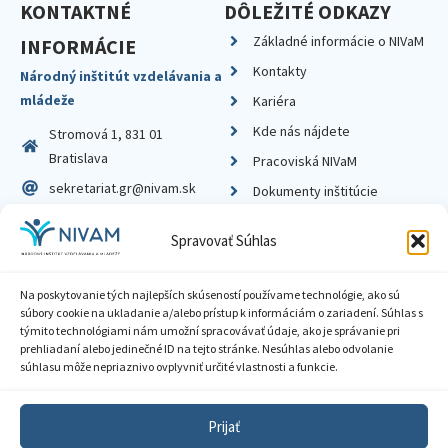
KONTAKTNÉ
DÔLEŽITÉ ODKAZY
Základné informácie o NIVaM
INFORMÁCIE
Kontakty
Národný inštitút vzdelávania a
mládeže
Kariéra
Kde nás nájdete
Stromová 1, 831 01
Bratislava
Pracoviská NIVaM
sekretariat.gr@nivam.sk
Dokumenty inštitúcie
IČO: 00164348
Knižnica
Spravovať Súhlas
DIČ: 2020798714
Na poskytovanie tých najlepších skúseností používame technológie, ako sú
súbory cookie na ukladanie a/alebo prístup k informáciám o zariadení. Súhlas s
týmito technológiami nám umožní spracovávať údaje, ako je správanie pri
prehliadaní alebo jedinečné ID na tejto stránke. Nesúhlas alebo odvolanie
Zásady ochrany súkromia
súhlasu môže nepriaznivo ovplyvniť určité vlastnosti a funkcie.
Vyhlásenie o prístupnosti
Prijať
Sprístupnenie informácií