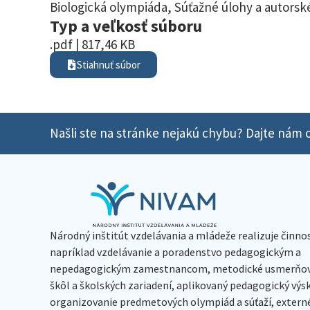
Biologická olympiáda
,
Súťažné úlohy a autorské
Typ a veľkosť súboru
.pdf | 817,46 KB
Stiahnuť súbor
Našli ste na stránke nejakú chybu? Dajte nám o
Národný inštitút vzdelávania a mládeže realizuje činno
napríklad vzdelávanie a poradenstvo pedagogickým a
nepedagogickým zamestnancom, metodické usmerňov
škôl a školských zariadení, aplikovaný pedagogický vý
organizovanie predmetových olympiád a súťaží, extern