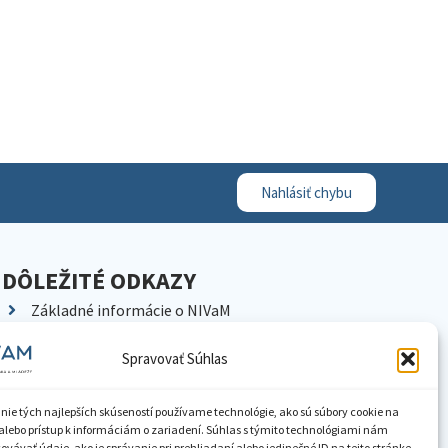
Nahlásiť chybu
DÔLEŽITÉ ODKAZY
Základné informácie o NIVaM
Kontakty
Spravovať Súhlas
Kariéra
Kde nás nájdete
nie tých najlepších skúseností používame technológie, ako sú súbory cookie na
Pracoviská NIVaM
alebo prístup k informáciám o zariadení. Súhlas s týmito technológiami nám
vávať údaje, ako je správanie pri prehliadaní alebo jedinečné ID na tejto stránke.