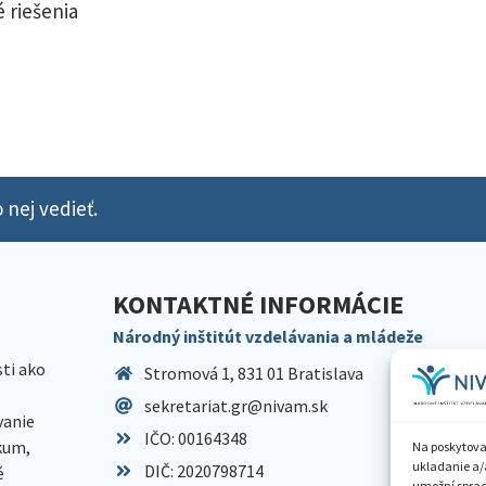
 riešenia
 nej vedieť.
KONTAKTNÉ INFORMÁCIE
Národný inštitút vzdelávania a mládeže
sti ako
Stromová 1, 831 01 Bratislava
sekretariat.gr@nivam.sk
anie
IČO: 00164348
skum,
Na poskytova
ukladanie a/
DIČ: 2020798714
é
umožní spraco