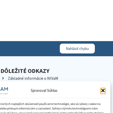
Nahlásiť chybu
DÔLEŽITÉ ODKAZY
Základné informácie o NIVaM
Kontakty
Spravovať Súhlas
Kariéra
Kde nás nájdete
nie tých najlepších skúseností používame technológie, ako sú súbory cookie na
Pracoviská NIVaM
alebo prístup k informáciám o zariadení. Súhlas s týmito technológiami nám
vávať údaje, ako je správanie pri prehliadaní alebo jedinečné ID na tejto stránke.