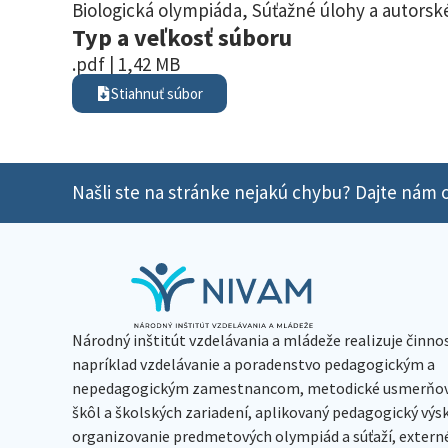
Biologická olympiáda
,
Súťažné úlohy a autorské
Typ a veľkosť súboru
.pdf | 1,42 MB
Stiahnuť súbor
Našli ste na stránke nejakú chybu? Dajte nám o
Národný inštitút vzdelávania a mládeže realizuje činno
napríklad vzdelávanie a poradenstvo pedagogickým a
nepedagogickým zamestnancom, metodické usmerňov
škôl a školských zariadení, aplikovaný pedagogický vý
organizovanie predmetových olympiád a súťaží, extern