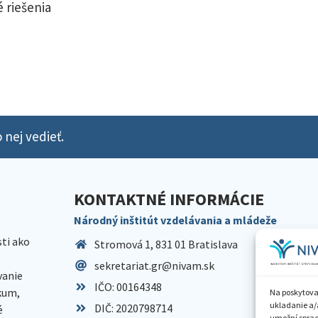
 riešenia
 nej vedieť.
KONTAKTNÉ INFORMÁCIE
Národný inštitút vzdelávania a mládeže
sti ako
Stromová 1, 831 01 Bratislava
sekretariat.gr@nivam.sk
anie
IČO: 00164348
skum,
Na poskytova
ukladanie a/
DIČ: 2020798714
é
umožní spraco