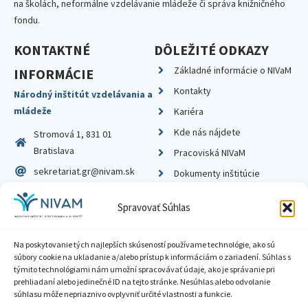
na školách, neformálne vzdelávanie mládeže či správa knižničného
fondu.
KONTAKTNÉ
DÔLEŽITÉ ODKAZY
Základné informácie o NIVaM
INFORMÁCIE
Kontakty
Národný inštitút vzdelávania a
mládeže
Kariéra
Kde nás nájdete
Stromová 1, 831 01
Bratislava
Pracoviská NIVaM
sekretariat.gr@nivam.sk
Dokumenty inštitúcie
IČO: 00164348
Knižnica
Spravovať Súhlas
DIČ: 2020798714
Na poskytovanie tých najlepších skúseností používame technológie, ako sú
súbory cookie na ukladanie a/alebo prístup k informáciám o zariadení. Súhlas s
týmito technológiami nám umožní spracovávať údaje, ako je správanie pri
prehliadaní alebo jedinečné ID na tejto stránke. Nesúhlas alebo odvolanie
Zásady ochrany súkromia
súhlasu môže nepriaznivo ovplyvniť určité vlastnosti a funkcie.