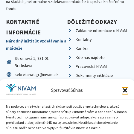
na školách, neformálne vzdelávanie mládeže či správa knižničného
fondu.
KONTAKTNÉ
DÔLEŽITÉ ODKAZY
Základné informácie o NIVaM
INFORMÁCIE
Kontakty
Národný inštitút vzdelávania a
mládeže
Kariéra
Kde nás nájdete
Stromová 1, 831 01
Bratislava
Pracoviská NIVaM
sekretariat.gr@nivam.sk
Dokumenty inštitúcie
IČO: 00164348
Knižnica
Spravovať Súhlas
DIČ: 2020798714
Na poskytovanie tých najlepších skúseností používame technológie, ako sú
súbory cookie na ukladanie a/alebo prístup k informáciám o zariadení. Súhlas s
týmito technológiami nám umožní spracovávať údaje, ako je správanie pri
prehliadaní alebo jedinečné ID na tejto stránke. Nesúhlas alebo odvolanie
Zásady ochrany súkromia
súhlasu môže nepriaznivo ovplyvniť určité vlastnosti a funkcie.