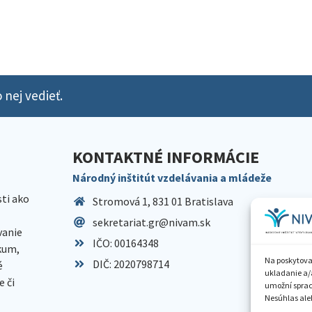
 nej vedieť.
KONTAKTNÉ INFORMÁCIE
Národný inštitút vzdelávania a mládeže
sti ako
Stromová 1, 831 01 Bratislava
sekretariat.gr@nivam.sk
anie
IČO: 00164348
skum,
Na poskytova
DIČ: 2020798714
é
ukladanie a/
 či
umožní spraco
Nesúhlas aleb