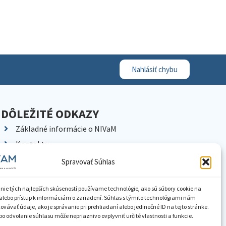
Nahlásiť chybu
DÔLEŽITÉ ODKAZY
Základné informácie o NIVaM
Kontakty
Kariéra
Spravovať Súhlas
Kde nás nájdete
Pracoviská NIVaM
nie tých najlepších skúseností používame technológie, ako sú súbory cookie na
alebo prístup k informáciám o zariadení. Súhlas s týmito technológiami nám
Dokumenty inštitúcie
vávať údaje, ako je správanie pri prehliadaní alebo jedinečné ID na tejto stránke.
o odvolanie súhlasu môže nepriaznivo ovplyvniť určité vlastnosti a funkcie.
Knižnica