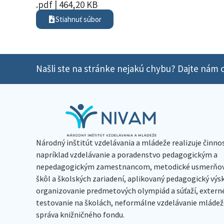
.pdf | 464,20 KB
Stiahnuť súbor
Našli ste na stránke nejakú chybu? Dajte nám o
Národný inštitút vzdelávania a mládeže realizuje činno
napríklad vzdelávanie a poradenstvo pedagogickým a
nepedagogickým zamestnancom, metodické usmerňov
škôl a školských zariadení, aplikovaný pedagogický vý
organizovanie predmetových olympiád a súťaží, extern
testovanie na školách, neformálne vzdelávanie mládeže
správa knižničného fondu.