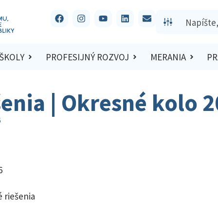
 ŠKOLY
PROFESIJNÝ ROZVOJ
MERANIA
PR
šenia | Okresné kolo 
6
6
 riešenia