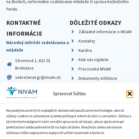
na školách, neformálne vzdelávanie mládeže či správa knižničného
fondu.
KONTAKTNÉ
DÔLEŽITÉ ODKAZY
Základné informácie o NIVaM
INFORMÁCIE
Kontakty
Národný inštitút vzdelávania a
mládeže
Kariéra
Kde nás nájdete
Stromová 1, 831 01
Bratislava
Pracoviská NIVaM
sekretariat.gr@nivam.sk
Dokumenty inštitúcie
IČO: 00164348
Knižnica
Spravovať Súhlas
DIČ: 2020798714
Na poskytovanie tých najlepších skúseností používame technológie, ako sú
súbory cookie na ukladanie a/alebo prístup k informáciám o zariadení. Súhlas s
týmito technológiami nám umožní spracovávať údaje, ako je správanie pri
prehliadaní alebo jedinečné ID na tejto stránke. Nesúhlas alebo odvolanie
Zásady ochrany súkromia
súhlasu môže nepriaznivo ovplyvniť určité vlastnosti a funkcie.