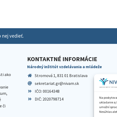
 nej vedieť.
KONTAKTNÉ INFORMÁCIE
Národný inštitút vzdelávania a mládeže
sti ako
Stromová 1, 831 01 Bratislava
sekretariat.gr@nivam.sk
anie
IČO: 00164348
skum,
Na poskytova
DIČ: 2020798714
é
ukladanie a/
 či
umožní spraco
Nesúhlas aleb