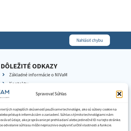
Nahlásiť chybu
DÔLEŽITÉ ODKAZY
Základné informácie o NIVaM
Kontakty
Kariéra
Spravovať Súhlas
Kde nás nájdete
Pracoviská NIVaM
nie tých najlepších skúseností používame technológie, ako sú súbory cookie na
alebo prístup k informáciám o zariadení. Súhlas s týmito technológiami nám
Dokumenty inštitúcie
vávať údaje, ako je správanie pri prehliadaní alebo jedinečné ID na tejto stránke.
o odvolanie súhlasu môže nepriaznivo ovplyvniť určité vlastnosti a funkcie.
Knižnica