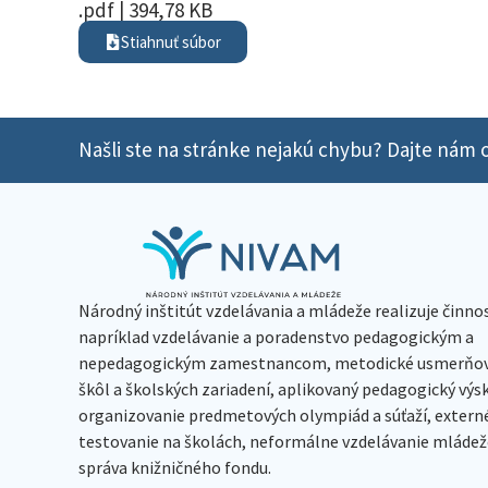
.pdf | 394,78 KB
Stiahnuť súbor
Našli ste na stránke nejakú chybu? Dajte nám o
Národný inštitút vzdelávania a mládeže realizuje činno
napríklad vzdelávanie a poradenstvo pedagogickým a
nepedagogickým zamestnancom, metodické usmerňov
škôl a školských zariadení, aplikovaný pedagogický vý
organizovanie predmetových olympiád a súťaží, extern
testovanie na školách, neformálne vzdelávanie mládeže
správa knižničného fondu.