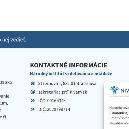
 nej vedieť.
KONTAKTNÉ INFORMÁCIE
Národný inštitút vzdelávania a mládeže
sti ako
Stromová 1, 831 01 Bratislava
sekretariat.gr@nivam.sk
anie
IČO: 00164348
skum,
Na poskytova
DIČ: 2020798714
é
ukladanie a/
 či
umožní spraco
Nesúhlas aleb