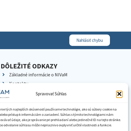
Nahlásiť chybu
DÔLEŽITÉ ODKAZY
Základné informácie o NIVaM
Kontakty
Kariéra
Spravovať Súhlas
Kde nás nájdete
Pracoviská NIVaM
nie tých najlepších skúseností používame technológie, ako sú súbory cookie na
alebo prístup k informáciám o zariadení. Súhlas s týmito technológiami nám
Dokumenty inštitúcie
vávať údaje, ako je správanie pri prehliadaní alebo jedinečné ID na tejto stránke.
o odvolanie súhlasu môže nepriaznivo ovplyvniť určité vlastnosti a funkcie.
Knižnica