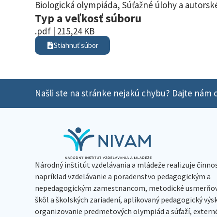
Biologická olympiáda
,
Súťažné úlohy a autorské
Typ a veľkosť súboru
.pdf | 215,24 KB
Stiahnuť súbor
Našli ste na stránke nejakú chybu? Dajte nám o
Národný inštitút vzdelávania a mládeže realizuje činno
napríklad vzdelávanie a poradenstvo pedagogickým a
nepedagogickým zamestnancom, metodické usmerňov
škôl a školských zariadení, aplikovaný pedagogický vý
organizovanie predmetových olympiád a súťaží, extern