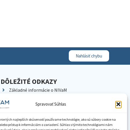
Nahlásiť chybu
DÔLEŽITÉ ODKAZY
Základné informácie o NIVaM
Kontakty
Spravovať Súhlas
Kariéra
Kde nás nájdete
nie tých najlepších skúseností používame technológie, ako sú súbory cookie na
Pracoviská NIVaM
alebo prístup k informáciám o zariadení. Súhlas s týmito technológiami nám
vávať údaje, ako je správanie pri prehliadaní alebo jedinečné ID na tejto stránke.