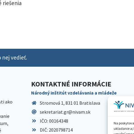
 riešenia
 nej vedieť.
KONTAKTNÉ INFORMÁCIE
Národný inštitút vzdelávania a mládeže
sti ako
Stromová 1, 831 01 Bratislava
sekretariat.gr@nivam.sk
anie
IČO: 00164348
skum,
Na poskytova
ukladanie a/
DIČ: 2020798714
é
umožní spraco