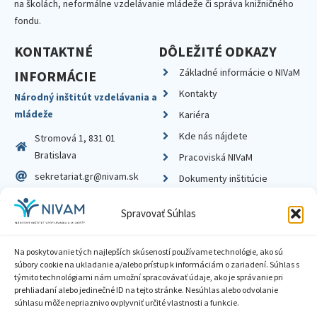
na školách, neformálne vzdelávanie mládeže či správa knižničného
fondu.
KONTAKTNÉ
DÔLEŽITÉ ODKAZY
Základné informácie o NIVaM
INFORMÁCIE
Kontakty
Národný inštitút vzdelávania a
mládeže
Kariéra
Kde nás nájdete
Stromová 1, 831 01
Bratislava
Pracoviská NIVaM
sekretariat.gr@nivam.sk
Dokumenty inštitúcie
IČO: 00164348
Knižnica
Spravovať Súhlas
DIČ: 2020798714
Na poskytovanie tých najlepších skúseností používame technológie, ako sú
súbory cookie na ukladanie a/alebo prístup k informáciám o zariadení. Súhlas s
týmito technológiami nám umožní spracovávať údaje, ako je správanie pri
prehliadaní alebo jedinečné ID na tejto stránke. Nesúhlas alebo odvolanie
Zásady ochrany súkromia
súhlasu môže nepriaznivo ovplyvniť určité vlastnosti a funkcie.