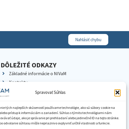
Nahlásiť chybu
DÔLEŽITÉ ODKAZY
Základné informácie o NIVaM
Kontakty
Kariéra
Spravovať Súhlas
Kde nás nájdete
Pracoviská NIVaM
nie tých najlepších skúseností používame technológie, ako sú súbory cookie na
alebo prístup k informáciám o zariadení. Súhlas s týmito technológiami nám
Dokumenty inštitúcie
vávať údaje, ako je správanie pri prehliadaní alebo jedinečné ID na tejto stránke.
o odvolanie súhlasu môže nepriaznivo ovplyvniť určité vlastnosti a funkcie.
Knižnica