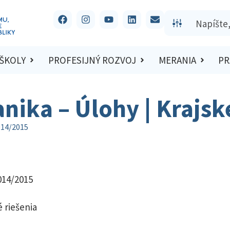
 ŠKOLY
PROFESIJNÝ ROZVOJ
MERANIA
PR
anika – Úlohy | Krajs
014/2015
014/2015
 riešenia