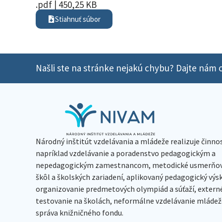
.pdf | 450,25 KB
Stiahnuť súbor
Našli ste na stránke nejakú chybu? Dajte nám o
Národný inštitút vzdelávania a mládeže realizuje činno
napríklad vzdelávanie a poradenstvo pedagogickým a
nepedagogickým zamestnancom, metodické usmerňov
škôl a školských zariadení, aplikovaný pedagogický vý
organizovanie predmetových olympiád a súťaží, extern
testovanie na školách, neformálne vzdelávanie mládeže
správa knižničného fondu.