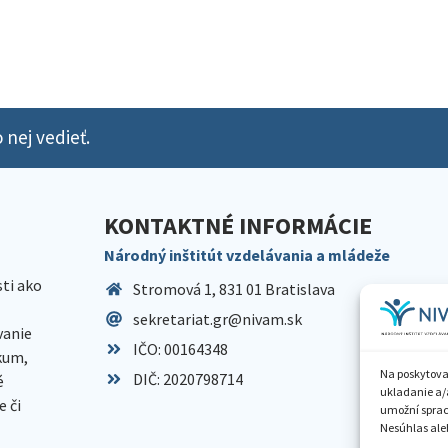
 nej vedieť.
KONTAKTNÉ INFORMÁCIE
Národný inštitút vzdelávania a mládeže
sti ako
Stromová 1, 831 01 Bratislava
sekretariat.gr@nivam.sk
anie
IČO: 00164348
skum,
Na poskytova
DIČ: 2020798714
é
ukladanie a/
 či
umožní spraco
Nesúhlas aleb