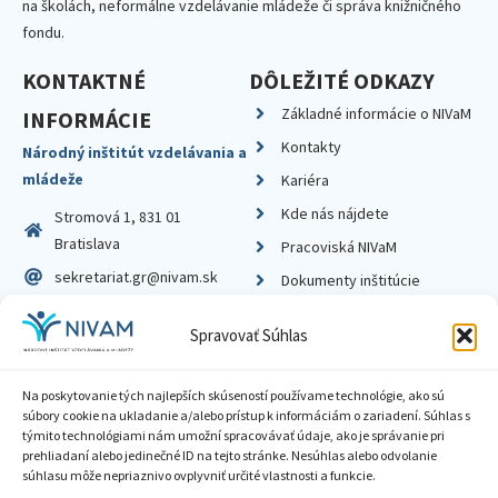
na školách, neformálne vzdelávanie mládeže či správa knižničného
fondu.
KONTAKTNÉ
DÔLEŽITÉ ODKAZY
Základné informácie o NIVaM
INFORMÁCIE
Kontakty
Národný inštitút vzdelávania a
mládeže
Kariéra
Kde nás nájdete
Stromová 1, 831 01
Bratislava
Pracoviská NIVaM
sekretariat.gr@nivam.sk
Dokumenty inštitúcie
IČO: 00164348
Knižnica
Spravovať Súhlas
DIČ: 2020798714
Na poskytovanie tých najlepších skúseností používame technológie, ako sú
súbory cookie na ukladanie a/alebo prístup k informáciám o zariadení. Súhlas s
týmito technológiami nám umožní spracovávať údaje, ako je správanie pri
prehliadaní alebo jedinečné ID na tejto stránke. Nesúhlas alebo odvolanie
Zásady ochrany súkromia
súhlasu môže nepriaznivo ovplyvniť určité vlastnosti a funkcie.