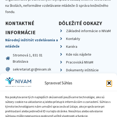
na školách, neformálne vzdelávanie mládeže či správa knižničného
fondu.
KONTAKTNÉ
DÔLEŽITÉ ODKAZY
Základné informácie o NIVaM
INFORMÁCIE
Kontakty
Národný inštitút vzdelávania a
mládeže
Kariéra
Kde nás nájdete
Stromová 1, 831 01
Bratislava
Pracoviská NIVaM
sekretariat.gr@nivam.sk
Dokumenty inštitúcie
IČO: 00164348
Knižnica
Spravovať Súhlas
DIČ: 2020798714
Na poskytovanie tých najlepších skúseností používame technológie, ako sú
súbory cookie na ukladanie a/alebo prístup k informáciám o zariadení. Súhlas s
týmito technológiami nám umožní spracovávať údaje, ako je správanie pri
prehliadaní alebo jedinečné ID na tejto stránke. Nesúhlas alebo odvolanie
Zásady ochrany súkromia
súhlasu môže nepriaznivo ovplyvniť určité vlastnosti a funkcie.