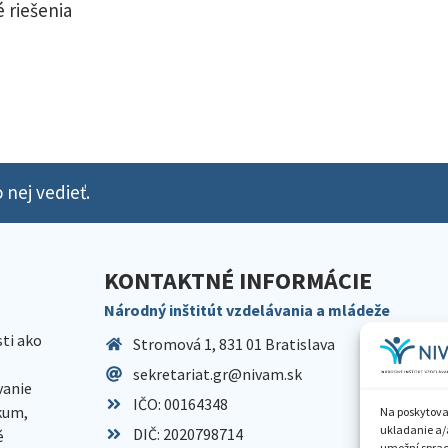
 riešenia
 nej vedieť.
KONTAKTNÉ INFORMÁCIE
Národný inštitút vzdelávania a mládeže
sti ako
Stromová 1, 831 01 Bratislava
sekretariat.gr@nivam.sk
anie
IČO: 00164348
skum,
Na poskytova
ukladanie a/
DIČ: 2020798714
é
umožní spraco