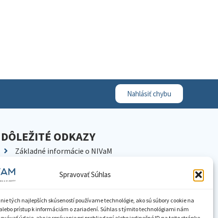
Nahlásiť chybu
DÔLEŽITÉ ODKAZY
Základné informácie o NIVaM
Kontakty
Spravovať Súhlas
Kariéra
Kde nás nájdete
nie tých najlepších skúseností používame technológie, ako sú súbory cookie na
Pracoviská NIVaM
alebo prístup k informáciám o zariadení. Súhlas s týmito technológiami nám
vávať údaje, ako je správanie pri prehliadaní alebo jedinečné ID na tejto stránke.