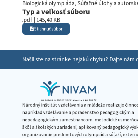
Biologická olympiáda
,
Súťažné úlohy a autorské
Typ a veľkosť súboru
.pdf | 145,49 KB
Stiahnuť súbor
Našli ste na stránke nejakú chybu? Dajte nám o
Národný inštitút vzdelávania a mládeže realizuje činno
napríklad vzdelávanie a poradenstvo pedagogickým a
nepedagogickým zamestnancom, metodické usmerňov
škôl a školských zariadení, aplikovaný pedagogický vý
organizovanie predmetových olympiád a súťaží, extern