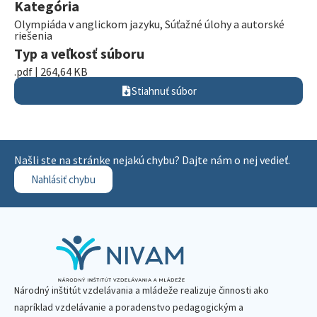
Kategória
Olympiáda v anglickom jazyku
,
Súťažné úlohy a autorské
riešenia
Typ a veľkosť súboru
.pdf | 264,64 KB
Stiahnuť súbor
Našli ste na stránke nejakú chybu? Dajte nám o nej vedieť.
Nahlásiť chybu
Národný inštitút vzdelávania a mládeže realizuje činnosti ako
napríklad vzdelávanie a poradenstvo pedagogickým a