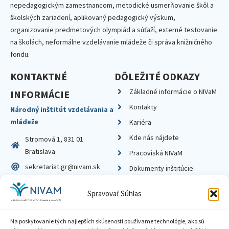
nepedagogickým zamestnancom, metodické usmerňovanie škôl a
školských zariadení, aplikovaný pedagogický výskum,
organizovanie predmetových olympiád a súťaží, externé testovanie
na školách, neformálne vzdelávanie mládeže či správa knižničného
fondu.
KONTAKTNÉ
DÔLEŽITÉ ODKAZY
Základné informácie o NIVaM
INFORMÁCIE
Kontakty
Národný inštitút vzdelávania a
mládeže
Kariéra
Kde nás nájdete
Stromová 1, 831 01
Bratislava
Pracoviská NIVaM
sekretariat.gr@nivam.sk
Dokumenty inštitúcie
IČO: 00164348
Knižnica
Spravovať Súhlas
DIČ: 2020798714
Na poskytovanie tých najlepších skúseností používame technológie, ako sú