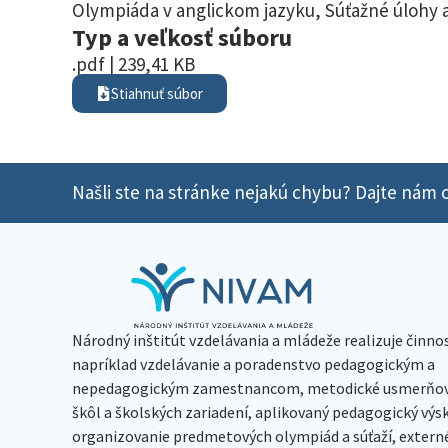
Olympiáda v anglickom jazyku
,
Súťažné úlohy a
Typ a veľkosť súboru
.pdf | 239,41 KB
Stiahnuť súbor
Našli ste na stránke nejakú chybu? Dajte nám o
Národný inštitút vzdelávania a mládeže realizuje činno
napríklad vzdelávanie a poradenstvo pedagogickým a
nepedagogickým zamestnancom, metodické usmerňov
škôl a školských zariadení, aplikovaný pedagogický vý
organizovanie predmetových olympiád a súťaží, extern