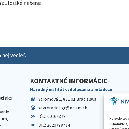
 autorské riešenia
 nej vedieť.
KONTAKTNÉ INFORMÁCIE
Národný inštitút vzdelávania a mládeže
sti ako
Stromová 1, 831 01 Bratislava
sekretariat.gr@nivam.sk
anie
IČO: 00164348
skum,
Na poskytova
ukladanie a/
DIČ: 2020798714
é
umožní spraco