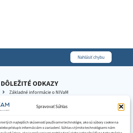
Nahlásiť chybu
DÔLEŽITÉ ODKAZY
Základné informácie o NIVaM
Kontakty
Spravovať Súhlas
Kariéra
Kde nás nájdete
nie tých najlepších skúseností používame technológie, ako sú súbory cookie na
Pracoviská NIVaM
alebo prístup k informáciám o zariadení. Súhlas s týmito technológiami nám
vávať údaje, ako je správanie pri prehliadaní alebo jedinečné ID na tejto stránke.