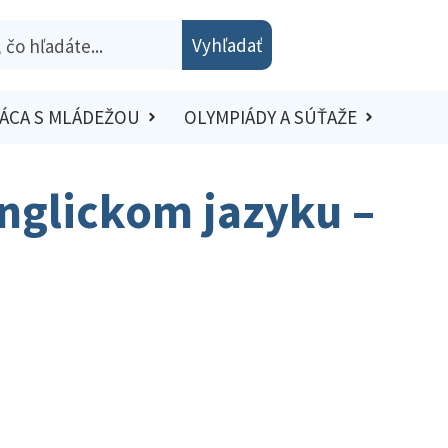
Vyhľadať
ÁCA S MLÁDEŽOU
OLYMPIÁDY A SÚŤAŽE
nglickom jazyku –