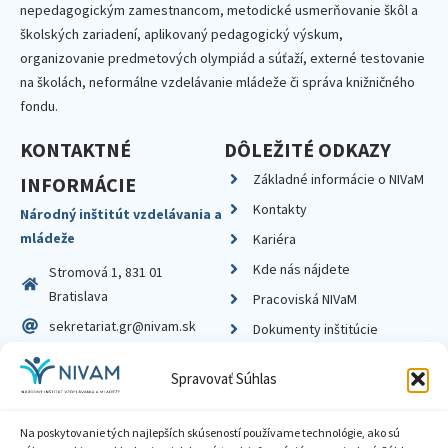
nepedagogickým zamestnancom, metodické usmerňovanie škôl a
školských zariadení, aplikovaný pedagogický výskum,
organizovanie predmetových olympiád a súťaží, externé testovanie
na školách, neformálne vzdelávanie mládeže či správa knižničného
fondu.
KONTAKTNÉ
DÔLEŽITÉ ODKAZY
Základné informácie o NIVaM
INFORMÁCIE
Kontakty
Národný inštitút vzdelávania a
mládeže
Kariéra
Kde nás nájdete
Stromová 1, 831 01
Bratislava
Pracoviská NIVaM
sekretariat.gr@nivam.sk
Dokumenty inštitúcie
IČO: 00164348
Knižnica
Spravovať Súhlas
DIČ: 2020798714
Na poskytovanie tých najlepších skúseností používame technológie, ako sú