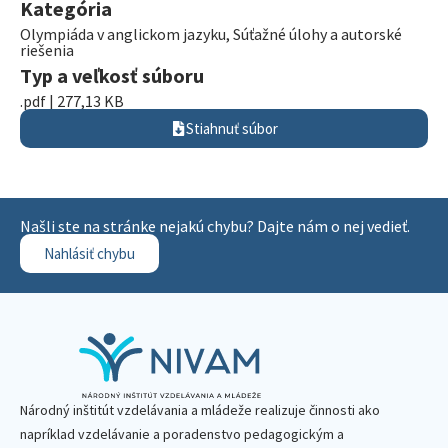
Kategória
Olympiáda v anglickom jazyku
,
Súťažné úlohy a autorské
riešenia
Typ a veľkosť súboru
.pdf | 277,13 KB
Stiahnuť súbor
Našli ste na stránke nejakú chybu? Dajte nám o nej vedieť.
Nahlásiť chybu
Národný inštitút vzdelávania a mládeže realizuje činnosti ako
napríklad vzdelávanie a poradenstvo pedagogickým a