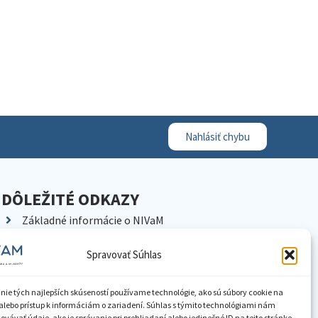
Nahlásiť chybu
DÔLEŽITÉ ODKAZY
Základné informácie o NIVaM
Kontakty
Spravovať Súhlas
Kariéra
Kde nás nájdete
nie tých najlepších skúseností používame technológie, ako sú súbory cookie na
Pracoviská NIVaM
alebo prístup k informáciám o zariadení. Súhlas s týmito technológiami nám
vávať údaje, ako je správanie pri prehliadaní alebo jedinečné ID na tejto stránke.