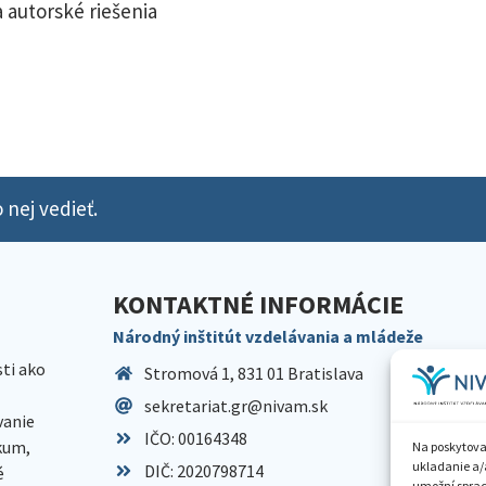
 autorské riešenia
 nej vedieť.
KONTAKTNÉ INFORMÁCIE
Národný inštitút vzdelávania a mládeže
sti ako
Stromová 1, 831 01 Bratislava
sekretariat.gr@nivam.sk
anie
IČO: 00164348
skum,
Na poskytova
ukladanie a/
DIČ: 2020798714
é
umožní spraco