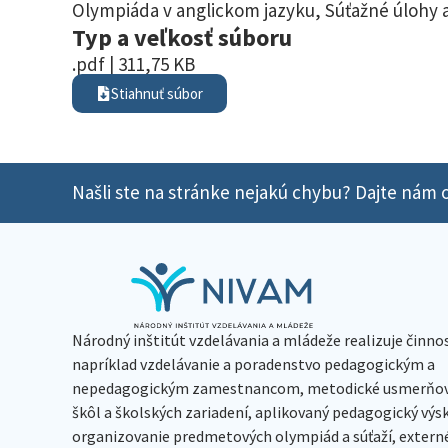
Olympiáda v anglickom jazyku
,
Súťažné úlohy a
Typ a veľkosť súboru
.pdf | 311,75 KB
Stiahnuť súbor
Našli ste na stránke nejakú chybu? Dajte nám o
Národný inštitút vzdelávania a mládeže realizuje činno
napríklad vzdelávanie a poradenstvo pedagogickým a
nepedagogickým zamestnancom, metodické usmerňov
škôl a školských zariadení, aplikovaný pedagogický vý
organizovanie predmetových olympiád a súťaží, extern