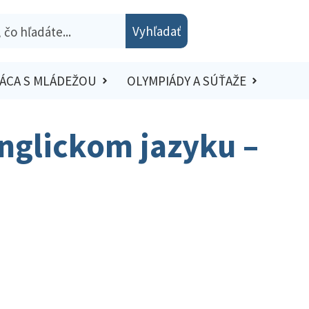
Vyhľadať
ÁCA S MLÁDEŽOU
OLYMPIÁDY A SÚŤAŽE
nglickom jazyku –