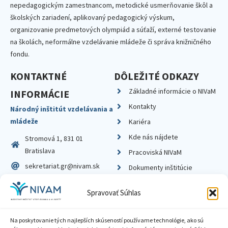
nepedagogickým zamestnancom, metodické usmerňovanie škôl a
školských zariadení, aplikovaný pedagogický výskum,
organizovanie predmetových olympiád a súťaží, externé testovanie
na školách, neformálne vzdelávanie mládeže či správa knižničného
fondu.
KONTAKTNÉ
DÔLEŽITÉ ODKAZY
Základné informácie o NIVaM
INFORMÁCIE
Kontakty
Národný inštitút vzdelávania a
mládeže
Kariéra
Kde nás nájdete
Stromová 1, 831 01
Bratislava
Pracoviská NIVaM
sekretariat.gr@nivam.sk
Dokumenty inštitúcie
IČO: 00164348
Knižnica
Spravovať Súhlas
DIČ: 2020798714
Na poskytovanie tých najlepších skúseností používame technológie, ako sú