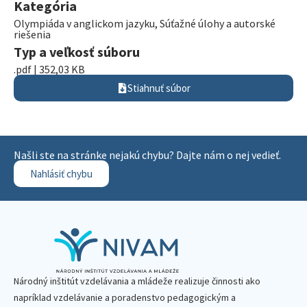
Kategória
Olympiáda v anglickom jazyku
,
Súťažné úlohy a autorské
riešenia
Typ a veľkosť súboru
.pdf | 352,03 KB
Stiahnuť súbor
Našli ste na stránke nejakú chybu? Dajte nám o nej vedieť.
Nahlásiť chybu
Národný inštitút vzdelávania a mládeže realizuje činnosti ako
napríklad vzdelávanie a poradenstvo pedagogickým a