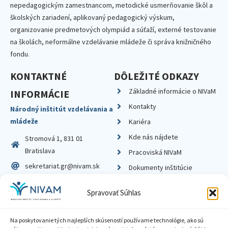
nepedagogickým zamestnancom, metodické usmerňovanie škôl a
školských zariadení, aplikovaný pedagogický výskum,
organizovanie predmetových olympiád a súťaží, externé testovanie
na školách, neformálne vzdelávanie mládeže či správa knižničného
fondu.
KONTAKTNÉ
DÔLEŽITÉ ODKAZY
Základné informácie o NIVaM
INFORMÁCIE
Kontakty
Národný inštitút vzdelávania a
mládeže
Kariéra
Kde nás nájdete
Stromová 1, 831 01
Bratislava
Pracoviská NIVaM
sekretariat.gr@nivam.sk
Dokumenty inštitúcie
IČO: 00164348
Knižnica
Spravovať Súhlas
DIČ: 2020798714
Na poskytovanie tých najlepších skúseností používame technológie, ako sú