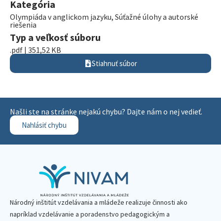
Kategória
Olympiáda v anglickom jazyku
,
Súťažné úlohy a autorské
riešenia
Typ a veľkosť súboru
.pdf | 351,52 KB
Stiahnuť súbor
Našli ste na stránke nejakú chybu? Dajte nám o nej vedieť.
Nahlásiť chybu
Národný inštitút vzdelávania a mládeže realizuje činnosti ako
napríklad vzdelávanie a poradenstvo pedagogickým a