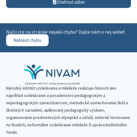
Stiahnuť súbor
Našli ste na stránke nejakú chybu? Dajte nám o nej vedieť.
Nahlásiť chybu
Národný inštitút vzdelávania a mládeže realizuje činnosti ako
napríklad vzdelávanie a poradenstvo pedagogickým a
nepedagogickým zamestnancom, metodické usmerňovanie škôl a
školských zariadení, aplikovaný pedagogický výskum,
organizovanie predmetových olympiád a súťaží, externé testovanie
na školách, neformálne vzdelávanie mládeže či správa knižničného
fondu.