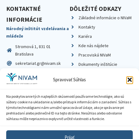
KONTAKTNÉ
DÔLEŽITÉ ODKAZY
Základné informácie o NIVaM
INFORMÁCIE
Kontakty
Národný inštitút vzdelávania a
mládeže
Kariéra
Kde nás nájdete
Stromová 1, 831 01
Bratislava
Pracoviská NIVaM
sekretariat.gr@nivam.sk
Dokumenty inštitúcie
IČO: 00164348
Knižnica
Spravovať Súhlas
DIČ: 2020798714
Na poskytovanie tých najlepších skúseností používame technológie, ako sú
súbory cookie na ukladanie a/alebo prístup k informáciám o zariadení. Súhlas s
týmito technológiami nám umožní spracovávať údaje, ako je správanie pri
prehliadaní alebo jedinečné ID na tejto stránke. Nesúhlas alebo odvolanie
Zásady ochrany súkromia
súhlasu môže nepriaznivo ovplyvniť určité vlastnosti a funkcie.
Vyhlásenie o prístupnosti
Prijať