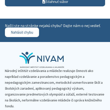
Stiahnuť súbor
Našli ste na stránke nejakú chybu? Dajte nám o nej vedieť.
Nahlásiť chybu
Národný inštitút vzdelávania a mládeže realizuje činnosti ako
napríklad vzdelávanie a poradenstvo pedagogickým a
nepedagogickým zamestnancom, metodické usmerňovanie škôl a
školských zariadení, aplikovaný pedagogický výskum,
organizovanie predmetových olympiád a súťaží, externé testovanie
na školách, neformálne vzdelávanie mládeže či správa knižničného
fondu.