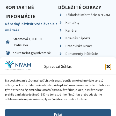
KONTAKTNÉ
DÔLEŽITÉ ODKAZY
Základné informácie o NIVaM
INFORMÁCIE
Kontakty
Národný inštitút vzdelávania a
mládeže
Kariéra
Kde nás nájdete
Stromová 1, 831 01
Bratislava
Pracoviská NIVaM
sekretariat.gr@nivam.sk
Dokumenty inštitúcie
IČO: 00164348
Knižnica
Spravovať Súhlas
DIČ: 2020798714
Na poskytovanie tých najlepších skúseností používame technológie, ako sú
súbory cookie na ukladanie a/alebo prístup k informáciám o zariadení. Súhlas s
týmito technológiami nám umožní spracovávať údaje, ako je správanie pri
prehliadaní alebo jedinečné ID na tejto stránke. Nesúhlas alebo odvolanie
Zásady ochrany súkromia
súhlasu môže nepriaznivo ovplyvniť určité vlastnosti a funkcie.
Vyhlásenie o prístupnosti
Prijať