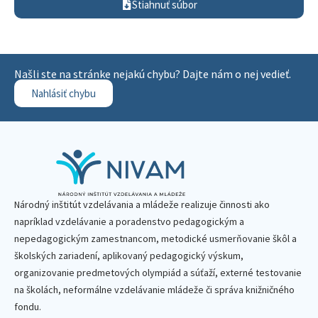
Stiahnuť súbor
Našli ste na stránke nejakú chybu? Dajte nám o nej vedieť.
Nahlásiť chybu
Národný inštitút vzdelávania a mládeže realizuje činnosti ako
napríklad vzdelávanie a poradenstvo pedagogickým a
nepedagogickým zamestnancom, metodické usmerňovanie škôl a
školských zariadení, aplikovaný pedagogický výskum,
organizovanie predmetových olympiád a súťaží, externé testovanie
na školách, neformálne vzdelávanie mládeže či správa knižničného
fondu.