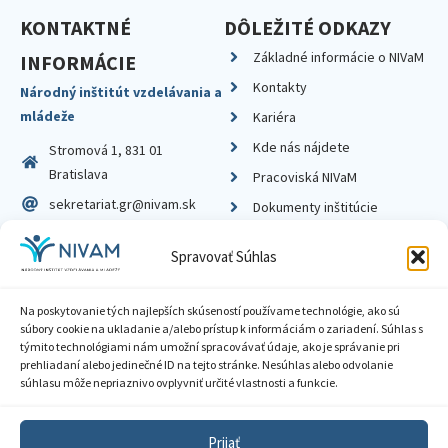
KONTAKTNÉ
DÔLEŽITÉ ODKAZY
Základné informácie o NIVaM
INFORMÁCIE
Kontakty
Národný inštitút vzdelávania a
mládeže
Kariéra
Kde nás nájdete
Stromová 1, 831 01
Bratislava
Pracoviská NIVaM
sekretariat.gr@nivam.sk
Dokumenty inštitúcie
IČO: 00164348
Knižnica
Spravovať Súhlas
DIČ: 2020798714
Na poskytovanie tých najlepších skúseností používame technológie, ako sú
súbory cookie na ukladanie a/alebo prístup k informáciám o zariadení. Súhlas s
týmito technológiami nám umožní spracovávať údaje, ako je správanie pri
prehliadaní alebo jedinečné ID na tejto stránke. Nesúhlas alebo odvolanie
Zásady ochrany súkromia
súhlasu môže nepriaznivo ovplyvniť určité vlastnosti a funkcie.
Vyhlásenie o prístupnosti
Prijať