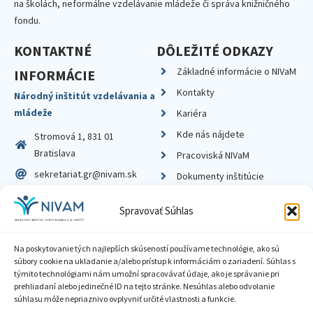
na školách, neformálne vzdelávanie mládeže či správa knižničného
fondu.
KONTAKTNÉ
DÔLEŽITÉ ODKAZY
Základné informácie o NIVaM
INFORMÁCIE
Kontakty
Národný inštitút vzdelávania a
mládeže
Kariéra
Kde nás nájdete
Stromová 1, 831 01
Bratislava
Pracoviská NIVaM
sekretariat.gr@nivam.sk
Dokumenty inštitúcie
IČO: 00164348
Knižnica
Spravovať Súhlas
DIČ: 2020798714
Na poskytovanie tých najlepších skúseností používame technológie, ako sú
súbory cookie na ukladanie a/alebo prístup k informáciám o zariadení. Súhlas s
týmito technológiami nám umožní spracovávať údaje, ako je správanie pri
prehliadaní alebo jedinečné ID na tejto stránke. Nesúhlas alebo odvolanie
Zásady ochrany súkromia
súhlasu môže nepriaznivo ovplyvniť určité vlastnosti a funkcie.