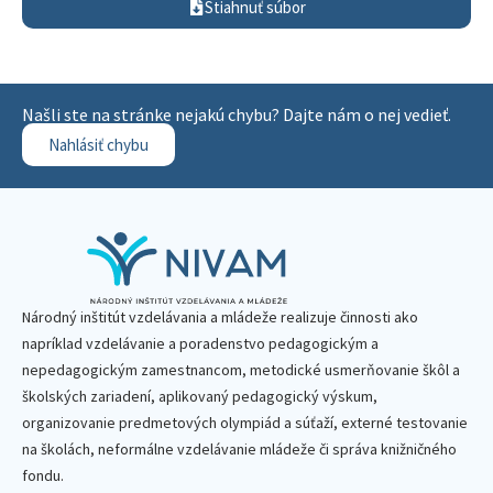
Stiahnuť súbor
Našli ste na stránke nejakú chybu? Dajte nám o nej vedieť.
Nahlásiť chybu
Národný inštitút vzdelávania a mládeže realizuje činnosti ako
napríklad vzdelávanie a poradenstvo pedagogickým a
nepedagogickým zamestnancom, metodické usmerňovanie škôl a
školských zariadení, aplikovaný pedagogický výskum,
organizovanie predmetových olympiád a súťaží, externé testovanie
na školách, neformálne vzdelávanie mládeže či správa knižničného
fondu.