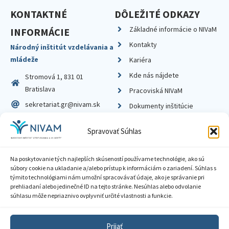
KONTAKTNÉ
DÔLEŽITÉ ODKAZY
Základné informácie o NIVaM
INFORMÁCIE
Kontakty
Národný inštitút vzdelávania a
mládeže
Kariéra
Kde nás nájdete
Stromová 1, 831 01
Bratislava
Pracoviská NIVaM
sekretariat.gr@nivam.sk
Dokumenty inštitúcie
IČO: 00164348
Knižnica
Spravovať Súhlas
DIČ: 2020798714
Na poskytovanie tých najlepších skúseností používame technológie, ako sú
súbory cookie na ukladanie a/alebo prístup k informáciám o zariadení. Súhlas s
týmito technológiami nám umožní spracovávať údaje, ako je správanie pri
prehliadaní alebo jedinečné ID na tejto stránke. Nesúhlas alebo odvolanie
Zásady ochrany súkromia
súhlasu môže nepriaznivo ovplyvniť určité vlastnosti a funkcie.
Vyhlásenie o prístupnosti
Prijať