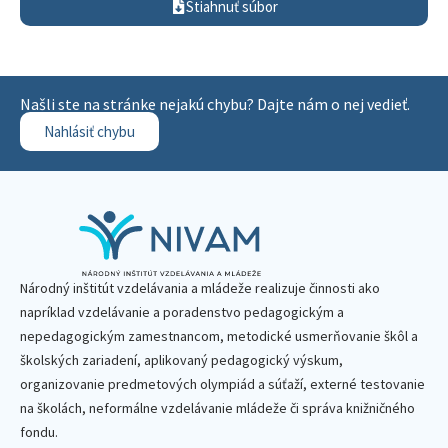
Stiahnuť súbor
Našli ste na stránke nejakú chybu? Dajte nám o nej vedieť.
Nahlásiť chybu
Národný inštitút vzdelávania a mládeže realizuje činnosti ako
napríklad vzdelávanie a poradenstvo pedagogickým a
nepedagogickým zamestnancom, metodické usmerňovanie škôl a
školských zariadení, aplikovaný pedagogický výskum,
organizovanie predmetových olympiád a súťaží, externé testovanie
na školách, neformálne vzdelávanie mládeže či správa knižničného
fondu.