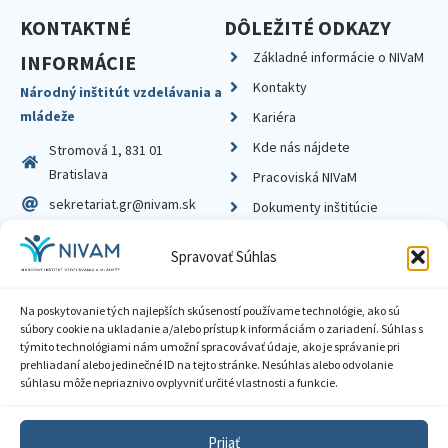
KONTAKTNÉ
DÔLEŽITÉ ODKAZY
Základné informácie o NIVaM
INFORMÁCIE
Kontakty
Národný inštitút vzdelávania a
mládeže
Kariéra
Kde nás nájdete
Stromová 1, 831 01
Bratislava
Pracoviská NIVaM
sekretariat.gr@nivam.sk
Dokumenty inštitúcie
IČO: 00164348
Knižnica
Spravovať Súhlas
DIČ: 2020798714
Na poskytovanie tých najlepších skúseností používame technológie, ako sú
súbory cookie na ukladanie a/alebo prístup k informáciám o zariadení. Súhlas s
týmito technológiami nám umožní spracovávať údaje, ako je správanie pri
prehliadaní alebo jedinečné ID na tejto stránke. Nesúhlas alebo odvolanie
Zásady ochrany súkromia
súhlasu môže nepriaznivo ovplyvniť určité vlastnosti a funkcie.
Vyhlásenie o prístupnosti
Prijať