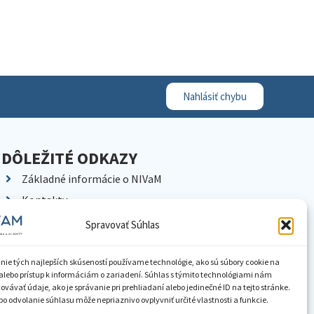
Nahlásiť chybu
DÔLEŽITÉ ODKAZY
Základné informácie o NIVaM
Kontakty
Kariéra
Spravovať Súhlas
Kde nás nájdete
Pracoviská NIVaM
nie tých najlepších skúseností používame technológie, ako sú súbory cookie na
alebo prístup k informáciám o zariadení. Súhlas s týmito technológiami nám
Dokumenty inštitúcie
vávať údaje, ako je správanie pri prehliadaní alebo jedinečné ID na tejto stránke.
o odvolanie súhlasu môže nepriaznivo ovplyvniť určité vlastnosti a funkcie.
Knižnica