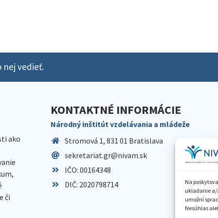
 nej vedieť.
KONTAKTNÉ INFORMÁCIE
Národný inštitút vzdelávania a mládeže
sti ako
Stromová 1, 831 01 Bratislava
sekretariat.gr@nivam.sk
anie
IČO: 00164348
skum,
Na poskytova
DIČ: 2020798714
é
ukladanie a/
 či
umožní spraco
Nesúhlas aleb