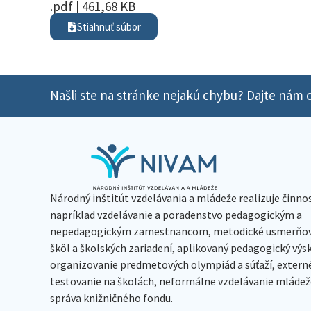
.pdf | 461,68 KB
Stiahnuť súbor
Našli ste na stránke nejakú chybu? Dajte nám o
Národný inštitút vzdelávania a mládeže realizuje činno
napríklad vzdelávanie a poradenstvo pedagogickým a
nepedagogickým zamestnancom, metodické usmerňov
škôl a školských zariadení, aplikovaný pedagogický vý
organizovanie predmetových olympiád a súťaží, extern
testovanie na školách, neformálne vzdelávanie mládeže
správa knižničného fondu.