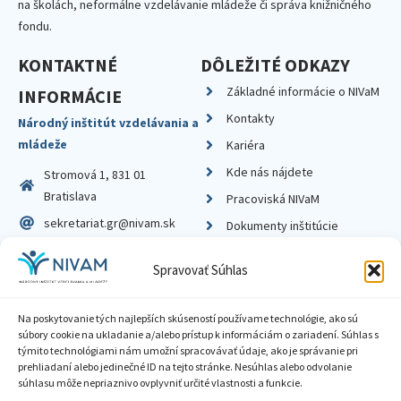
na školách, neformálne vzdelávanie mládeže či správa knižničného
fondu.
KONTAKTNÉ
DÔLEŽITÉ ODKAZY
Základné informácie o NIVaM
INFORMÁCIE
Kontakty
Národný inštitút vzdelávania a
mládeže
Kariéra
Kde nás nájdete
Stromová 1, 831 01
Bratislava
Pracoviská NIVaM
sekretariat.gr@nivam.sk
Dokumenty inštitúcie
IČO: 00164348
Knižnica
Spravovať Súhlas
DIČ: 2020798714
Na poskytovanie tých najlepších skúseností používame technológie, ako sú
súbory cookie na ukladanie a/alebo prístup k informáciám o zariadení. Súhlas s
týmito technológiami nám umožní spracovávať údaje, ako je správanie pri
prehliadaní alebo jedinečné ID na tejto stránke. Nesúhlas alebo odvolanie
Zásady ochrany súkromia
súhlasu môže nepriaznivo ovplyvniť určité vlastnosti a funkcie.