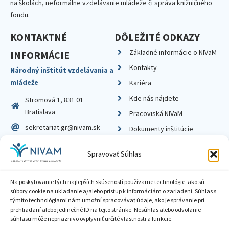
na školách, neformálne vzdelávanie mládeže či správa knižničného
fondu.
KONTAKTNÉ
DÔLEŽITÉ ODKAZY
Základné informácie o NIVaM
INFORMÁCIE
Kontakty
Národný inštitút vzdelávania a
mládeže
Kariéra
Kde nás nájdete
Stromová 1, 831 01
Bratislava
Pracoviská NIVaM
sekretariat.gr@nivam.sk
Dokumenty inštitúcie
IČO: 00164348
Knižnica
Spravovať Súhlas
DIČ: 2020798714
Na poskytovanie tých najlepších skúseností používame technológie, ako sú
súbory cookie na ukladanie a/alebo prístup k informáciám o zariadení. Súhlas s
týmito technológiami nám umožní spracovávať údaje, ako je správanie pri
prehliadaní alebo jedinečné ID na tejto stránke. Nesúhlas alebo odvolanie
Zásady ochrany súkromia
súhlasu môže nepriaznivo ovplyvniť určité vlastnosti a funkcie.