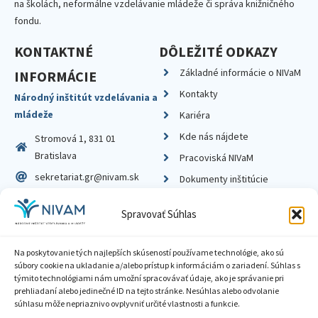
na školách, neformálne vzdelávanie mládeže či správa knižničného
fondu.
KONTAKTNÉ
DÔLEŽITÉ ODKAZY
Základné informácie o NIVaM
INFORMÁCIE
Kontakty
Národný inštitút vzdelávania a
mládeže
Kariéra
Kde nás nájdete
Stromová 1, 831 01
Bratislava
Pracoviská NIVaM
sekretariat.gr@nivam.sk
Dokumenty inštitúcie
IČO: 00164348
Knižnica
Spravovať Súhlas
DIČ: 2020798714
Na poskytovanie tých najlepších skúseností používame technológie, ako sú
súbory cookie na ukladanie a/alebo prístup k informáciám o zariadení. Súhlas s
týmito technológiami nám umožní spracovávať údaje, ako je správanie pri
prehliadaní alebo jedinečné ID na tejto stránke. Nesúhlas alebo odvolanie
Zásady ochrany súkromia
súhlasu môže nepriaznivo ovplyvniť určité vlastnosti a funkcie.