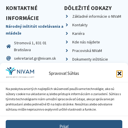
KONTAKTNÉ
DÔLEŽITÉ ODKAZY
Základné informácie o NIVaM
INFORMÁCIE
Kontakty
Národný inštitút vzdelávania a
mládeže
Kariéra
Kde nás nájdete
Stromová 1, 831 01
Bratislava
Pracoviská NIVaM
sekretariat.gr@nivam.sk
Dokumenty inštitúcie
IČO: 00164348
Knižnica
Spravovať Súhlas
DIČ: 2020798714
Na poskytovanie tých najlepších skúseností používame technológie, ako sú
súbory cookie na ukladanie a/alebo prístup k informáciám o zariadení. Súhlas s
týmito technológiami nám umožní spracovávať údaje, ako je správanie pri
prehliadaní alebo jedinečné ID na tejto stránke. Nesúhlas alebo odvolanie
Zásady ochrany súkromia
súhlasu môže nepriaznivo ovplyvniť určité vlastnosti a funkcie.
Vyhlásenie o prístupnosti
Prijať