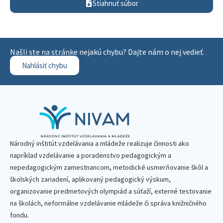
Stiahnuť súbor
Našli ste na stránke nejakú chybu? Dajte nám o nej vedieť.
Nahlásiť chybu
Národný inštitút vzdelávania a mládeže realizuje činnosti ako
napríklad vzdelávanie a poradenstvo pedagogickým a
nepedagogickým zamestnancom, metodické usmerňovanie škôl a
školských zariadení, aplikovaný pedagogický výskum,
organizovanie predmetových olympiád a súťaží, externé testovanie
na školách, neformálne vzdelávanie mládeže či správa knižničného
fondu.