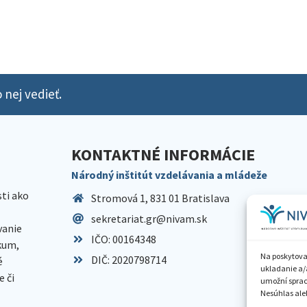
 nej vedieť.
KONTAKTNÉ INFORMÁCIE
Národný inštitút vzdelávania a mládeže
sti ako
Stromová 1, 831 01 Bratislava
sekretariat.gr@nivam.sk
anie
IČO: 00164348
skum,
Na poskytova
DIČ: 2020798714
é
ukladanie a/
 či
umožní spraco
Nesúhlas aleb