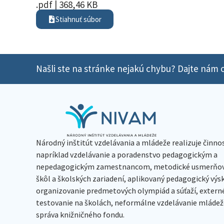
.pdf | 368,46 KB
Stiahnuť súbor
Našli ste na stránke nejakú chybu? Dajte nám o
Národný inštitút vzdelávania a mládeže realizuje činno
napríklad vzdelávanie a poradenstvo pedagogickým a
nepedagogickým zamestnancom, metodické usmerňov
škôl a školských zariadení, aplikovaný pedagogický vý
organizovanie predmetových olympiád a súťaží, extern
testovanie na školách, neformálne vzdelávanie mládeže
správa knižničného fondu.