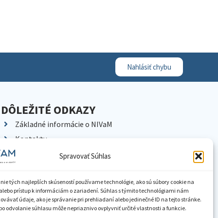
Nahlásiť chybu
DÔLEŽITÉ ODKAZY
Základné informácie o NIVaM
Kontakty
Kariéra
Spravovať Súhlas
Kde nás nájdete
Pracoviská NIVaM
nie tých najlepších skúseností používame technológie, ako sú súbory cookie na
alebo prístup k informáciám o zariadení. Súhlas s týmito technológiami nám
Dokumenty inštitúcie
vávať údaje, ako je správanie pri prehliadaní alebo jedinečné ID na tejto stránke.
o odvolanie súhlasu môže nepriaznivo ovplyvniť určité vlastnosti a funkcie.
Knižnica