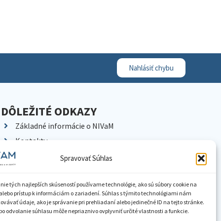
Nahlásiť chybu
DÔLEŽITÉ ODKAZY
Základné informácie o NIVaM
Kontakty
Kariéra
Spravovať Súhlas
Kde nás nájdete
Pracoviská NIVaM
nie tých najlepších skúseností používame technológie, ako sú súbory cookie na
alebo prístup k informáciám o zariadení. Súhlas s týmito technológiami nám
Dokumenty inštitúcie
vávať údaje, ako je správanie pri prehliadaní alebo jedinečné ID na tejto stránke.
o odvolanie súhlasu môže nepriaznivo ovplyvniť určité vlastnosti a funkcie.
Knižnica