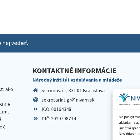
 nej vedieť.
KONTAKTNÉ INFORMÁCIE
Národný inštitút vzdelávania a mládeže
sti ako
Stromová 1, 831 01 Bratislava
sekretariat.gr@nivam.sk
anie
IČO: 00164348
skum,
Na poskytova
DIČ: 2020798714
é
ukladanie a/
 či
umožní spraco
Nesúhlas aleb