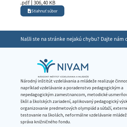
.pdf | 306,40 KB
Stiahnuť súbor
Našli ste na stránke nejakú chybu? Dajte nám o
Národný inštitút vzdelávania a mládeže realizuje činno
napríklad vzdelávanie a poradenstvo pedagogickým a
nepedagogickým zamestnancom, metodické usmerňov
škôl a školských zariadení, aplikovaný pedagogický vý
organizovanie predmetových olympiád a súťaží, extern
testovanie na školách, neformálne vzdelávanie mládeže
správa knižničného fondu.