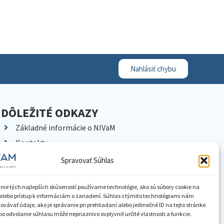
Nahlásiť chybu
DÔLEŽITÉ ODKAZY
Základné informácie o NIVaM
Kontakty
Kariéra
Spravovať Súhlas
Kde nás nájdete
Pracoviská NIVaM
nie tých najlepších skúseností používame technológie, ako sú súbory cookie na
alebo prístup k informáciám o zariadení. Súhlas s týmito technológiami nám
Dokumenty inštitúcie
vávať údaje, ako je správanie pri prehliadaní alebo jedinečné ID na tejto stránke.
o odvolanie súhlasu môže nepriaznivo ovplyvniť určité vlastnosti a funkcie.
Knižnica