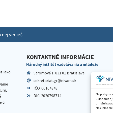
 nej vedieť.
KONTAKTNÉ INFORMÁCIE
Národný inštitút vzdelávania a mládeže
sti ako
Stromová 1, 831 01 Bratislava
sekretariat.gr@nivam.sk
anie
IČO: 00164348
skum,
Na poskytova
DIČ: 2020798714
é
ukladanie a/
 či
umožní spraco
Nesúhlas aleb