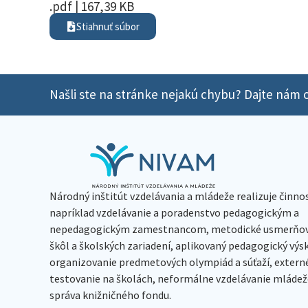
.pdf | 167,39 KB
Stiahnuť súbor
Našli ste na stránke nejakú chybu? Dajte nám o
Národný inštitút vzdelávania a mládeže realizuje činno
napríklad vzdelávanie a poradenstvo pedagogickým a
nepedagogickým zamestnancom, metodické usmerňov
škôl a školských zariadení, aplikovaný pedagogický vý
organizovanie predmetových olympiád a súťaží, extern
testovanie na školách, neformálne vzdelávanie mládeže
správa knižničného fondu.