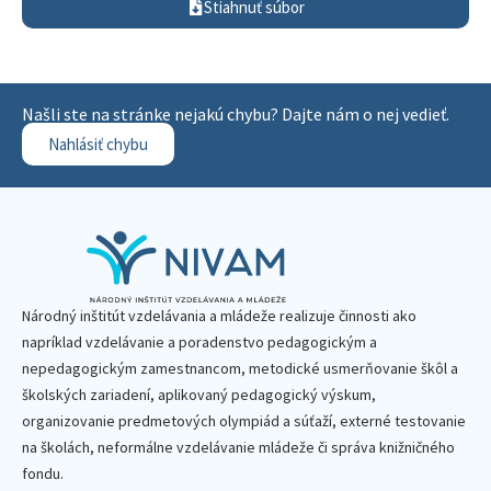
Stiahnuť súbor
Našli ste na stránke nejakú chybu? Dajte nám o nej vedieť.
Nahlásiť chybu
Národný inštitút vzdelávania a mládeže realizuje činnosti ako
napríklad vzdelávanie a poradenstvo pedagogickým a
nepedagogickým zamestnancom, metodické usmerňovanie škôl a
školských zariadení, aplikovaný pedagogický výskum,
organizovanie predmetových olympiád a súťaží, externé testovanie
na školách, neformálne vzdelávanie mládeže či správa knižničného
fondu.