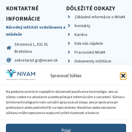
KONTAKTNÉ
DÔLEŽITÉ ODKAZY
Základné informácie o NIVaM
INFORMÁCIE
Kontakty
Národný inštitút vzdelávania a
mládeže
Kariéra
Kde nás nájdete
Stromová 1, 831 01
Bratislava
Pracoviská NIVaM
sekretariat.gr@nivam.sk
Dokumenty inštitúcie
IČO: 00164348
Knižnica
Spravovať Súhlas
DIČ: 2020798714
Na poskytovanie tých najlepších skúseností používame technológie, ako sú
súbory cookie na ukladanie a/alebo prístup k informáciám o zariadení. Súhlas s
týmito technológiami nám umožní spracovávať údaje, ako je správanie pri
prehliadaní alebo jedinečné ID na tejto stránke. Nesúhlas alebo odvolanie
Zásady ochrany súkromia
súhlasu môže nepriaznivo ovplyvniť určité vlastnosti a funkcie.
Vyhlásenie o prístupnosti
Prijať