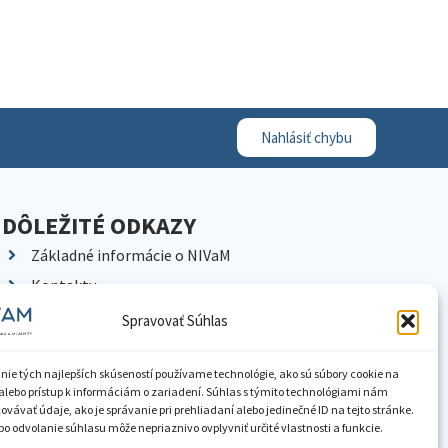
Nahlásiť chybu
DÔLEŽITÉ ODKAZY
Základné informácie o NIVaM
Kontakty
Kariéra
Spravovať Súhlas
Kde nás nájdete
Pracoviská NIVaM
nie tých najlepších skúseností používame technológie, ako sú súbory cookie na
alebo prístup k informáciám o zariadení. Súhlas s týmito technológiami nám
Dokumenty inštitúcie
vávať údaje, ako je správanie pri prehliadaní alebo jedinečné ID na tejto stránke.
o odvolanie súhlasu môže nepriaznivo ovplyvniť určité vlastnosti a funkcie.
Knižnica