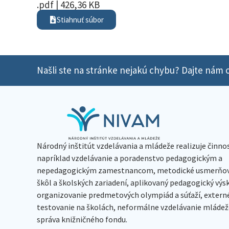
.pdf | 426,36 KB
Stiahnuť súbor
Našli ste na stránke nejakú chybu? Dajte nám o
Národný inštitút vzdelávania a mládeže realizuje činno
napríklad vzdelávanie a poradenstvo pedagogickým a
nepedagogickým zamestnancom, metodické usmerňov
škôl a školských zariadení, aplikovaný pedagogický vý
organizovanie predmetových olympiád a súťaží, extern
testovanie na školách, neformálne vzdelávanie mládeže
správa knižničného fondu.