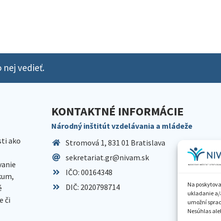
 nej vedieť.
KONTAKTNÉ INFORMÁCIE
Národný inštitút vzdelávania a mládeže
sti ako
Stromová 1, 831 01 Bratislava
sekretariat.gr@nivam.sk
anie
IČO: 00164348
skum,
Na poskytova
DIČ: 2020798714
é
ukladanie a/
 či
umožní spraco
Nesúhlas aleb