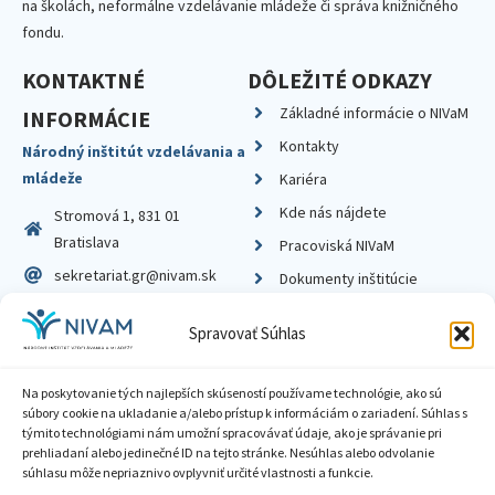
na školách, neformálne vzdelávanie mládeže či správa knižničného
fondu.
KONTAKTNÉ
DÔLEŽITÉ ODKAZY
Základné informácie o NIVaM
INFORMÁCIE
Kontakty
Národný inštitút vzdelávania a
mládeže
Kariéra
Kde nás nájdete
Stromová 1, 831 01
Bratislava
Pracoviská NIVaM
sekretariat.gr@nivam.sk
Dokumenty inštitúcie
IČO: 00164348
Knižnica
Spravovať Súhlas
DIČ: 2020798714
Na poskytovanie tých najlepších skúseností používame technológie, ako sú
súbory cookie na ukladanie a/alebo prístup k informáciám o zariadení. Súhlas s
týmito technológiami nám umožní spracovávať údaje, ako je správanie pri
prehliadaní alebo jedinečné ID na tejto stránke. Nesúhlas alebo odvolanie
Zásady ochrany súkromia
súhlasu môže nepriaznivo ovplyvniť určité vlastnosti a funkcie.