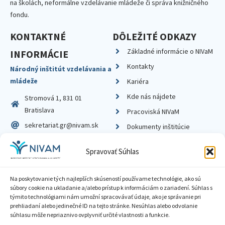
na školách, neformálne vzdelávanie mládeže či správa knižničného
fondu.
KONTAKTNÉ
DÔLEŽITÉ ODKAZY
Základné informácie o NIVaM
INFORMÁCIE
Kontakty
Národný inštitút vzdelávania a
mládeže
Kariéra
Kde nás nájdete
Stromová 1, 831 01
Bratislava
Pracoviská NIVaM
sekretariat.gr@nivam.sk
Dokumenty inštitúcie
IČO: 00164348
Knižnica
Spravovať Súhlas
DIČ: 2020798714
Na poskytovanie tých najlepších skúseností používame technológie, ako sú
súbory cookie na ukladanie a/alebo prístup k informáciám o zariadení. Súhlas s
týmito technológiami nám umožní spracovávať údaje, ako je správanie pri
prehliadaní alebo jedinečné ID na tejto stránke. Nesúhlas alebo odvolanie
Zásady ochrany súkromia
súhlasu môže nepriaznivo ovplyvniť určité vlastnosti a funkcie.