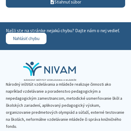
Stiahnuť súbor
Našli ste na stránke nejakú chybu? Dajte nám o nej vedieť.
Nahlásiť chybu
Národný inštitút vzdelávania a mládeže realizuje činnosti ako
napríklad vzdelávanie a poradenstvo pedagogickým a
nepedagogickým zamestnancom, metodické usmerňovanie škôl a
školských zariadení, aplikovaný pedagogický výskum,
organizovanie predmetových olympiád a súťaží, externé testovanie
na školách, neformálne vzdelávanie mládeže či správa knižničného
fondu.