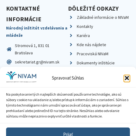
KONTAKTNÉ
DÔLEŽITÉ ODKAZY
Základné informácie o NIVaM
INFORMÁCIE
Kontakty
Národný inštitút vzdelávania a
mládeže
Kariéra
Kde nás nájdete
Stromová 1, 831 01
Bratislava
Pracoviská NIVaM
sekretariat.gr@nivam.sk
Dokumenty inštitúcie
IČO: 00164348
Knižnica
Spravovať Súhlas
DIČ: 2020798714
Na poskytovanie tých najlepších skúseností používame technológie, ako sú
súbory cookie na ukladanie a/alebo prístup k informáciám o zariadení. Súhlas s
týmito technológiami nám umožní spracovávať údaje, ako je správanie pri
prehliadaní alebo jedinečné ID na tejto stránke. Nesúhlas alebo odvolanie
Zásady ochrany súkromia
súhlasu môže nepriaznivo ovplyvniť určité vlastnosti a funkcie.
Vyhlásenie o prístupnosti
Prijať