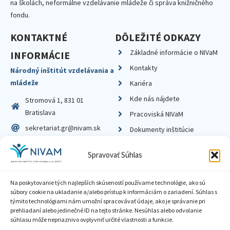
na školách, neformálne vzdelávanie mládeže či správa knižničného
fondu.
KONTAKTNÉ
DÔLEŽITÉ ODKAZY
Základné informácie o NIVaM
INFORMÁCIE
Kontakty
Národný inštitút vzdelávania a
mládeže
Kariéra
Kde nás nájdete
Stromová 1, 831 01
Bratislava
Pracoviská NIVaM
sekretariat.gr@nivam.sk
Dokumenty inštitúcie
IČO: 00164348
Knižnica
Spravovať Súhlas
DIČ: 2020798714
Na poskytovanie tých najlepších skúseností používame technológie, ako sú
súbory cookie na ukladanie a/alebo prístup k informáciám o zariadení. Súhlas s
týmito technológiami nám umožní spracovávať údaje, ako je správanie pri
prehliadaní alebo jedinečné ID na tejto stránke. Nesúhlas alebo odvolanie
Zásady ochrany súkromia
súhlasu môže nepriaznivo ovplyvniť určité vlastnosti a funkcie.