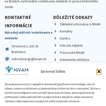
na školách, neformálne vzdelávanie mládeže či správa knižničného
fondu.
KONTAKTNÉ
DÔLEŽITÉ ODKAZY
Základné informácie o NIVaM
INFORMÁCIE
Kontakty
Národný inštitút vzdelávania a
mládeže
Kariéra
Kde nás nájdete
Stromová 1, 831 01
Bratislava
Pracoviská NIVaM
sekretariat.gr@nivam.sk
Dokumenty inštitúcie
IČO: 00164348
Knižnica
Spravovať Súhlas
DIČ: 2020798714
Na poskytovanie tých najlepších skúseností používame technológie, ako sú
súbory cookie na ukladanie a/alebo prístup k informáciám o zariadení. Súhlas s
týmito technológiami nám umožní spracovávať údaje, ako je správanie pri
prehliadaní alebo jedinečné ID na tejto stránke. Nesúhlas alebo odvolanie
Zásady ochrany súkromia
súhlasu môže nepriaznivo ovplyvniť určité vlastnosti a funkcie.