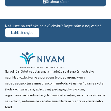
Stiahnuť súbor
Našli ste na stránke nejakú chybu? Dajte nám o nej vedieť.
Nahlásiť chybu
Národný inštitút vzdelávania a mládeže realizuje činnosti ako
napríklad vzdelávanie a poradenstvo pedagogickým a
nepedagogickým zamestnancom, metodické usmerňovanie škôl a
školských zariadení, aplikovaný pedagogický výskum,
organizovanie predmetových olympiád a súťaží, externé testovanie
na školách, neformálne vzdelávanie mládeže či správa knižničného
fondu.