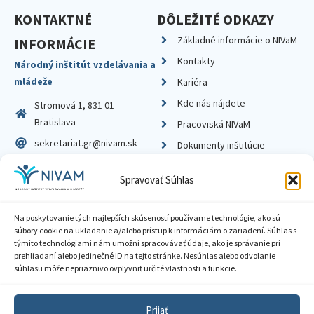
KONTAKTNÉ
DÔLEŽITÉ ODKAZY
Základné informácie o NIVaM
INFORMÁCIE
Kontakty
Národný inštitút vzdelávania a
mládeže
Kariéra
Kde nás nájdete
Stromová 1, 831 01
Bratislava
Pracoviská NIVaM
sekretariat.gr@nivam.sk
Dokumenty inštitúcie
IČO: 00164348
Knižnica
Spravovať Súhlas
DIČ: 2020798714
Na poskytovanie tých najlepších skúseností používame technológie, ako sú
súbory cookie na ukladanie a/alebo prístup k informáciám o zariadení. Súhlas s
týmito technológiami nám umožní spracovávať údaje, ako je správanie pri
prehliadaní alebo jedinečné ID na tejto stránke. Nesúhlas alebo odvolanie
Zásady ochrany súkromia
súhlasu môže nepriaznivo ovplyvniť určité vlastnosti a funkcie.
Vyhlásenie o prístupnosti
Prijať