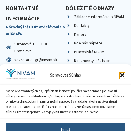
KONTAKTNÉ
DÔLEŽITÉ ODKAZY
Základné informácie o NIVaM
INFORMÁCIE
Kontakty
Národný inštitút vzdelávania a
mládeže
Kariéra
Kde nás nájdete
Stromová 1, 831 01
Bratislava
Pracoviská NIVaM
sekretariat.gr@nivam.sk
Dokumenty inštitúcie
IČO: 00164348
Knižnica
Spravovať Súhlas
DIČ: 2020798714
Na poskytovanie tých najlepších skúseností používame technológie, ako sú
súbory cookie na ukladanie a/alebo prístup k informáciám o zariadení. Súhlas s
týmito technológiami nám umožní spracovávať údaje, ako je správanie pri
prehliadaní alebo jedinečné ID na tejto stránke. Nesúhlas alebo odvolanie
Zásady ochrany súkromia
súhlasu môže nepriaznivo ovplyvniť určité vlastnosti a funkcie.
Vyhlásenie o prístupnosti
Prijať