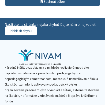
Stiahnuť súbor
Našli ste na stránke nejakú chybu? Dajte nám o nej vedieť.
Nahlásiť chybu
Národný inštitút vzdelávania a mládeže realizuje činnosti ako
napríklad vzdelávanie a poradenstvo pedagogickým a
nepedagogickým zamestnancom, metodické usmerňovanie škôl a
školských zariadení, aplikovaný pedagogický výskum,
organizovanie predmetových olympiád a súťaží, externé testovanie
na školách, neformálne vzdelávanie mládeže či správa knižničného
fondu.